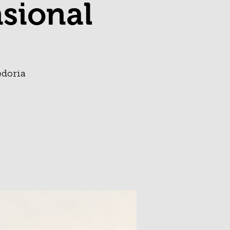
sional
edoria