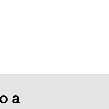
Login
Início
Lumyn Quantum Essence
Mais
o a