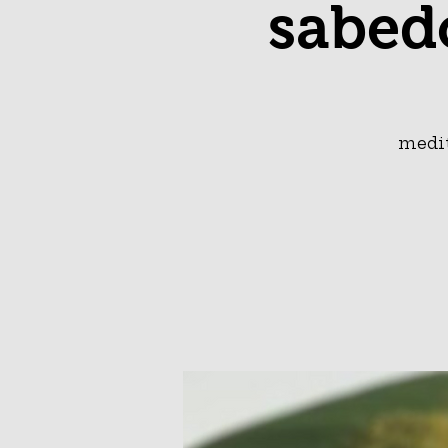
sabed
medit